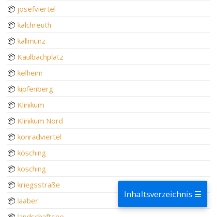
📦
josefviertel
📦
kalchreuth
📦
kallmünz
📦
Kaulbachplatz
📦
kelheim
📦
kipfenberg
📦
Klinikum
📦
Klinikum Nord
📦
konradviertel
📦
kösching
📦
kosching
📦
kriegsstraße
Inhaltsverzeichnis ☰
📦
laaber
📦
landschaftsee