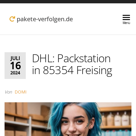
Zum
Inhalt
pakete-verfolgen.de
Menü
springen
DHL: Packstation
JULI
16
in 85354 Freising
2024
Von
DOMI