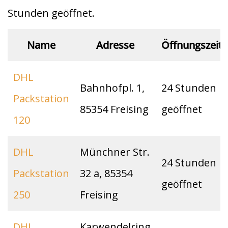
t
A
Stunden geöffnet.
p
p
Name
Adresse
Öffnungszeit
DHL
Bahnhofpl. 1,
24 Stunden
Packstation
85354 Freising
geöffnet
120
DHL
Münchner Str.
24 Stunden
Packstation
32 a, 85354
geöffnet
250
Freising
DHL
Karwendelring