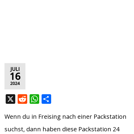
JULI
16
2024
X
R
W
T
e
h
ei
d
at
le
Wenn du in Freising nach einer Packstation
di
s
n
suchst, dann haben diese Packstation 24