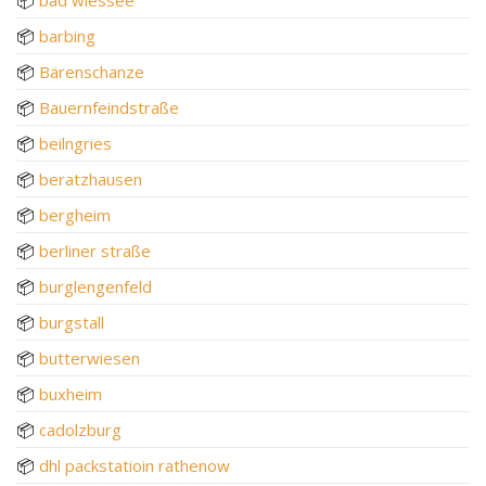
📦
barbing
📦
Bärenschanze
📦
Bauernfeindstraße
📦
beilngries
📦
beratzhausen
📦
bergheim
📦
berliner straße
📦
burglengenfeld
📦
burgstall
📦
butterwiesen
📦
buxheim
📦
cadolzburg
📦
dhl packstatioin rathenow