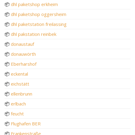
📦
dhl paketshop erkheim
📦
dhl paketshop oggersheim
📦
dhl paketstation freilassing
📦
dhl pakstation reinbek
📦
donaustauf
📦
donauwörth
📦
Eberharshof
📦
eckental
📦
eichstätt
📦
ellenbrunn
📦
erlbach
📦
feucht
📦
Flughafen BER
📦
Frankenstraße