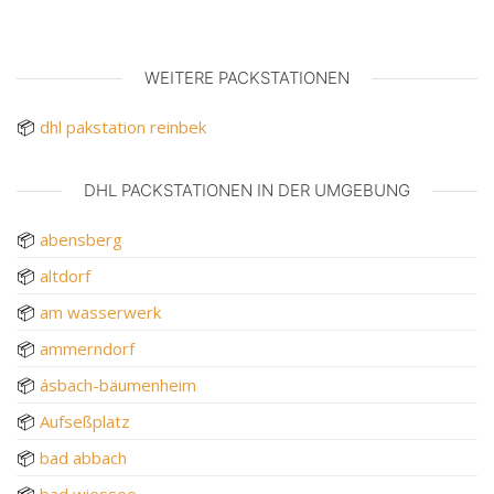
WEITERE PACKSTATIONEN
📦
dhl pakstation reinbek
DHL PACKSTATIONEN IN DER UMGEBUNG
📦
abensberg
📦
altdorf
📦
am wasserwerk
📦
ammerndorf
📦
ásbach-bäumenheim
📦
Aufseßplatz
📦
bad abbach
📦
bad wiessee