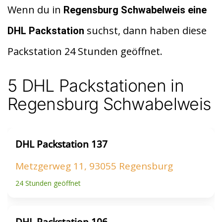
d
at
le
Wenn du in
Regensburg Schwabelweis eine
di
s
n
suchst, dann haben diese
DHL Packstation
t
A
Packstation 24 Stunden geöffnet.
p
p
5 DHL Packstationen in
Regensburg Schwabelweis
DHL Packstation 137
Metzgerweg 11, 93055 Regensburg
24 Stunden geöffnet
DHL Packstation 106