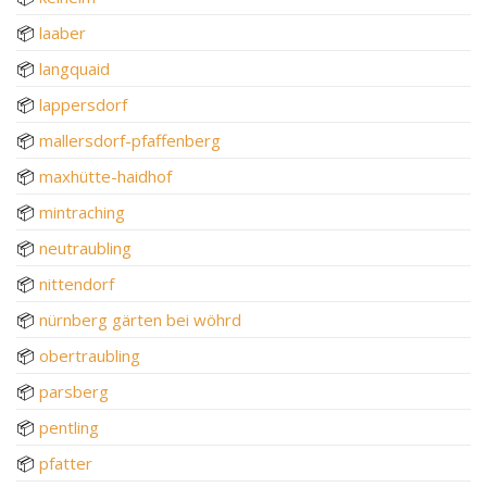
📦
laaber
📦
langquaid
📦
lappersdorf
📦
mallersdorf-pfaffenberg
📦
maxhütte-haidhof
📦
mintraching
📦
neutraubling
📦
nittendorf
📦
nürnberg gärten bei wöhrd
📦
obertraubling
📦
parsberg
📦
pentling
📦
pfatter