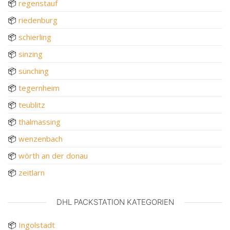
📦
regenstauf
📦
riedenburg
📦
schierling
📦
sinzing
📦
sünching
📦
tegernheim
📦
teublitz
📦
thalmassing
📦
wenzenbach
📦
wörth an der donau
📦
zeitlarn
DHL PACKSTATION KATEGORIEN
📦
Ingolstadt