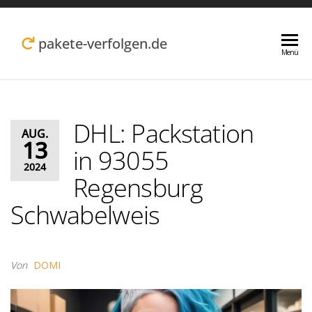
Zum
Inhalt
pakete-verfolgen.de
Menü
springen
DHL: Packstation
AUG.
13
in 93055
2024
Regensburg
Schwabelweis
Von
DOMI