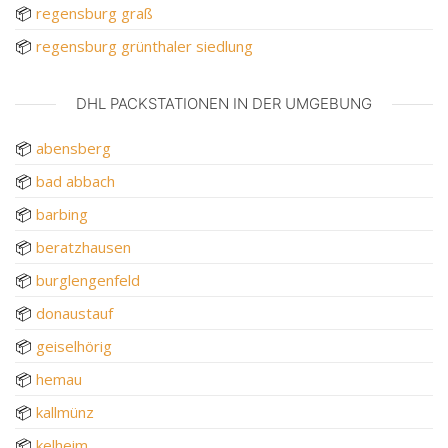
📦
regensburg graß
📦
regensburg grünthaler siedlung
DHL PACKSTATIONEN IN DER UMGEBUNG
📦
abensberg
📦
bad abbach
📦
barbing
📦
beratzhausen
📦
burglengenfeld
📦
donaustauf
📦
geiselhörig
📦
hemau
📦
kallmünz
📦
kelheim