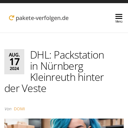
Zum
Inhalt
pakete-verfolgen.de
Menü
springen
DHL: Packstation
AUG.
17
in Nürnberg
2024
Kleinreuth hinter
der Veste
Von
DOMI