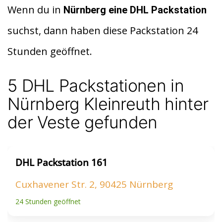
d
at
le
Wenn du in
Nürnberg eine DHL Packstation
di
s
n
suchst, dann haben diese Packstation 24
t
A
Stunden geöffnet.
p
p
5 DHL Packstationen in
Nürnberg Kleinreuth hinter
der Veste gefunden
DHL Packstation 161
Cuxhavener Str. 2, 90425 Nürnberg
24 Stunden geöffnet