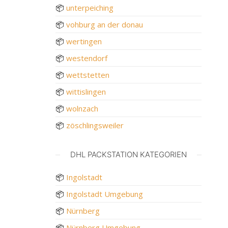
📦
unterpeiching
📦
vohburg an der donau
📦
wertingen
📦
westendorf
📦
wettstetten
📦
wittislingen
📦
wolnzach
📦
zöschlingsweiler
DHL PACKSTATION KATEGORIEN
📦
Ingolstadt
📦
Ingolstadt Umgebung
📦
Nürnberg
📦
Nürnberg Umgebung