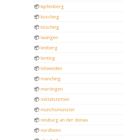
📦
kipfenberg
📦
kosching
📦
kösching
📦
lauingen
📦
leeberg
📦
lenting
📦
lohwinden
📦
manching
📦
mertingen
📦
mittelstetten
📦
münchsmünster
📦
neuburg an der donau
📦
nordheim