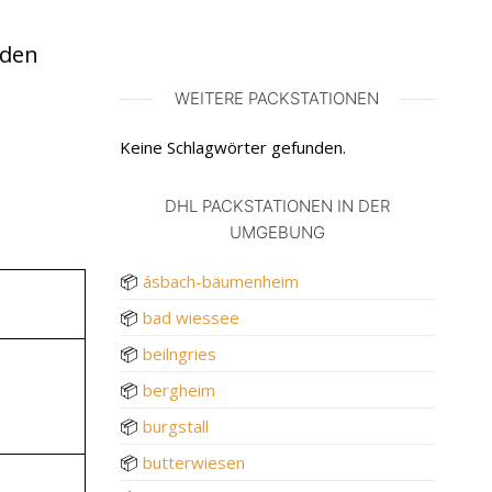
nden
WEITERE PACKSTATIONEN
Keine Schlagwörter gefunden.
DHL PACKSTATIONEN IN DER
UMGEBUNG
📦
ásbach-bäumenheim
📦
bad wiessee
📦
beilngries
📦
bergheim
📦
burgstall
📦
butterwiesen