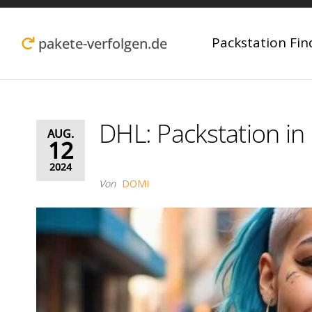
Zum
Inhalt
Packstation Fin
pakete-verfolgen.de
springen
DHL: Packstation i
AUG.
12
2024
Von
DOMI