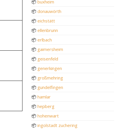
📦
buxheim
📦
donauwörth
📦
eichstätt
📦
ellenbrunn
📦
erlbach
📦
gaimersheim
📦
geisenfeld
📦
generkingen
📦
großmehring
📦
gundelfingen
📦
hamlar
📦
hepberg
📦
hohenwart
📦
ingolstadt zuchering