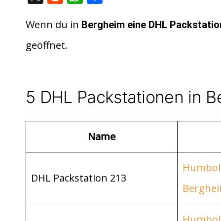
e
h
ei
d
at
le
Wenn du in
Bergheim eine DHL Packstatio
di
s
n
geöffnet.
t
A
p
p
5 DHL Packstationen in 
Name
Humbold
DHL Packstation 213
Berghe
Humbold