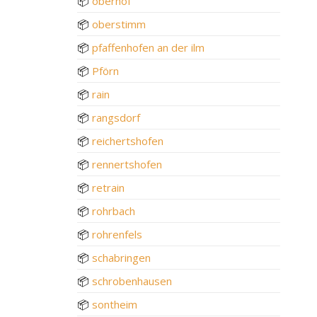
📦
oberhof
📦
oberstimm
📦
pfaffenhofen an der ilm
📦
Pförn
📦
rain
📦
rangsdorf
📦
reichertshofen
📦
rennertshofen
📦
retrain
📦
rohrbach
📦
rohrenfels
📦
schabringen
📦
schrobenhausen
📦
sontheim