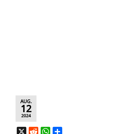
AUG.
12
2024
X
R
W
T