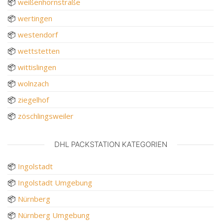
📦
weißenhornstraße
📦
wertingen
📦
westendorf
📦
wettstetten
📦
wittislingen
📦
wolnzach
📦
ziegelhof
📦
zöschlingsweiler
DHL PACKSTATION KATEGORIEN
📦
Ingolstadt
📦
Ingolstadt Umgebung
📦
Nürnberg
📦
Nürnberg Umgebung