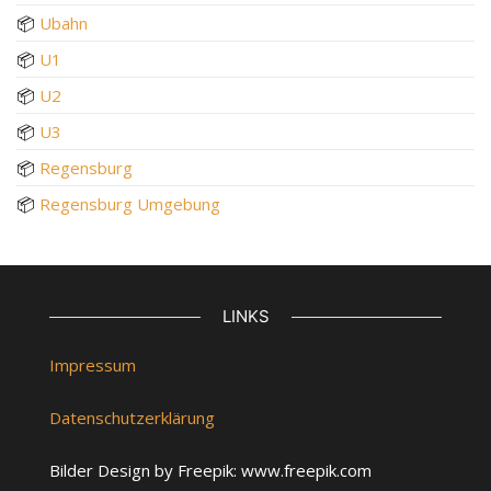
📦
Ubahn
📦
U1
📦
U2
📦
U3
📦
Regensburg
📦
Regensburg Umgebung
LINKS
Impressum
Datenschutzerklärung
Bilder Design by Freepik: www.freepik.com