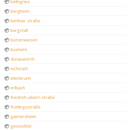
📦
beilngries
📦
bergheim
📦
berliner straße
📦
burgstall
📦
butterwiesen
📦
buxheim
📦
donauwörth
📦
eichstätt
📦
ellenbrunn
📦
erlbach
📦
friedrich-ebert-straße
📦
frühlingsstraße
📦
gaimersheim
📦
geisenfeld