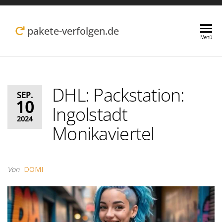
Zum
Inhalt
pakete-verfolgen.de
Menü
springen
DHL: Packstation:
SEP.
10
Ingolstadt
2024
Monikaviertel
Von
DOMI