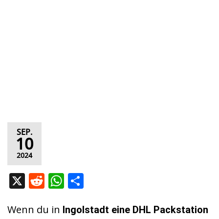
SEP.
10
2024
X
R
W
T
e
h
ei
d
at
le
Wenn du in
Ingolstadt
eine DHL Packstation