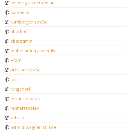
📦
neuburg an der donau
📦
nordheim
📦
nürnberger straße
📦
oberhof
📦
oberstimm
📦
pfaffenhofen an der ilm
📦
Pförn
📦
preisserstraße
📦
rain
📦
rangsdorf
📦
reichertshofen
📦
rennertshofen
📦
retrain
📦
richard-wagner-straße