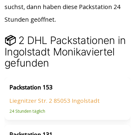
di
s
n
suchst, dann haben diese Packstation 24
t
A
Stunden geöffnet.
p
p
2 DHL Packstationen in
📦
Ingolstadt Monikaviertel
gefunden
Packstation 153
Liegnitzer Str. 2 85053 Ingolstadt
24 Stunden täglich
Packstation 131