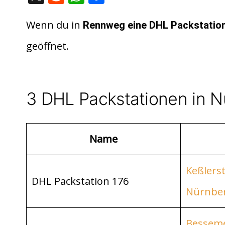
e
h
ei
d
at
le
Wenn du in
Rennweg eine DHL Packstatio
di
s
n
geöffnet.
t
A
p
p
3 DHL Packstationen in 
Name
Keßlerst
DHL Packstation 176
Nürnbe
Besseme