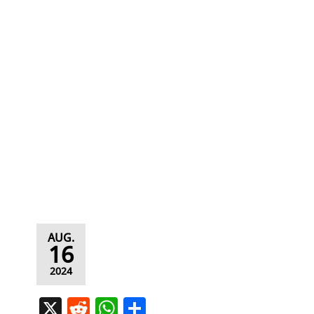
AUG.
16
2024
X
R
W
T