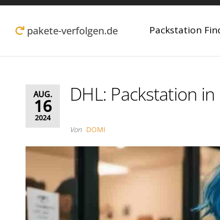
Zum
Inhalt
Packstation Fin
pakete-verfolgen.de
springen
DHL: Packstation i
AUG.
16
2024
Von
DOMI