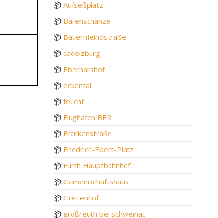
📦
Aufseßplatz
📦
Bärenschanze
📦
Bauernfeindstraße
📦
cadolzburg
📦
Eberharshof
📦
eckental
📦
feucht
📦
Flughafen BER
📦
Frankenstraße
📦
Friedrich-Ebert-Platz
📦
Fürth Hauptbahnhof
📦
Gemeinschaftshaus
📦
Gostenhof
📦
großreuth bei schweinau