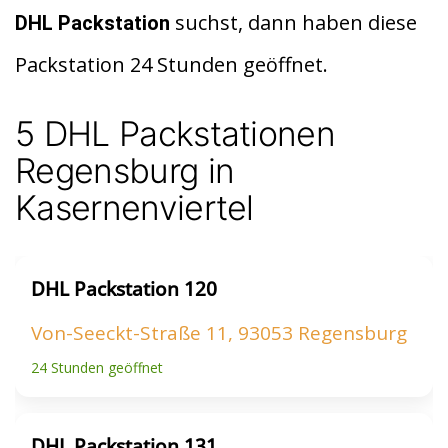
di
s
n
suchst, dann haben diese
DHL Packstation
t
A
Packstation 24 Stunden geöffnet.
p
p
5 DHL Packstationen
Regensburg in
Kasernenviertel
DHL Packstation 120
Von-Seeckt-Straße 11, 93053 Regensburg
24 Stunden geöffnet
DHL Packstation 131