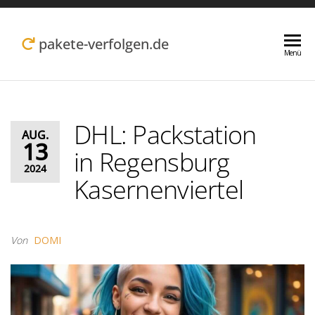
Zum
Inhalt
pakete-verfolgen.de
Menü
springen
DHL: Packstation
AUG.
13
in Regensburg
2024
Kasernenviertel
Von
DOMI