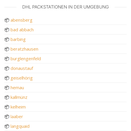
DHL PACKSTATIONEN IN DER UMGEBUNG
📦
abensberg
📦
bad abbach
📦
barbing
📦
beratzhausen
📦
burglengenfeld
📦
donaustauf
📦
geiselhörig
📦
hemau
📦
kallmünz
📦
kelheim
📦
laaber
📦
langquaid