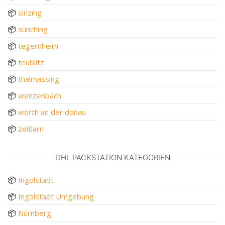
📦
sinzing
📦
sünching
📦
tegernheim
📦
teublitz
📦
thalmassing
📦
wenzenbach
📦
wörth an der donau
📦
zeitlarn
DHL PACKSTATION KATEGORIEN
📦
Ingolstadt
📦
Ingolstadt Umgebung
📦
Nürnberg