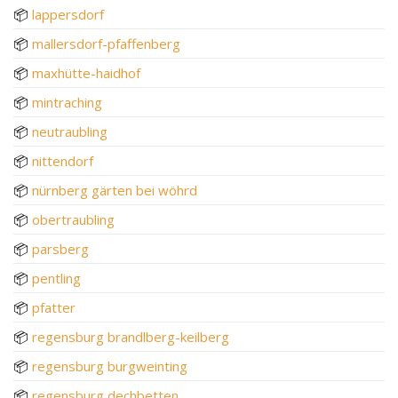
📦
lappersdorf
📦
mallersdorf-pfaffenberg
📦
maxhütte-haidhof
📦
mintraching
📦
neutraubling
📦
nittendorf
📦
nürnberg gärten bei wöhrd
📦
obertraubling
📦
parsberg
📦
pentling
📦
pfatter
📦
regensburg brandlberg-keilberg
📦
regensburg burgweinting
📦
regensburg dechbetten