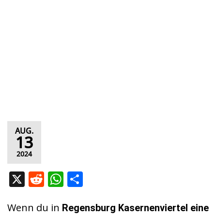
AUG.
13
2024
X
R
W
T
e
h
ei
d
at
le
Wenn du in
Regensburg Kasernenviertel eine