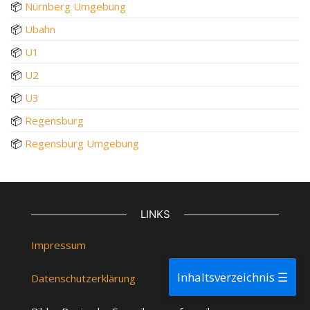
📦
Nürnberg Umgebung
📦
Ubahn
📦
U1
📦
U2
📦
U3
📦
Regensburg
📦
Regensburg Umgebung
LINKS
Impressum
Inhaltsverzeichnis ☰
Datenschutzerklärung