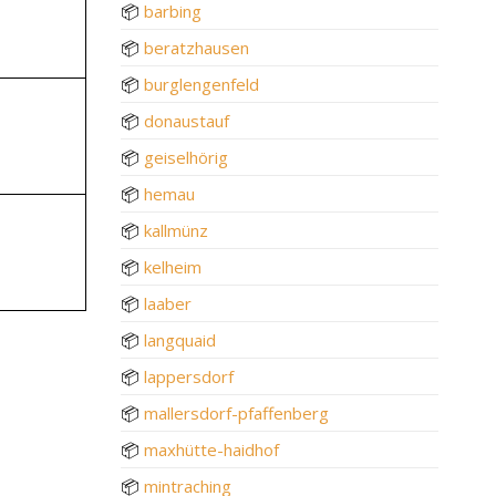
📦
barbing
📦
beratzhausen
📦
burglengenfeld
📦
donaustauf
📦
geiselhörig
📦
hemau
📦
kallmünz
📦
kelheim
📦
laaber
📦
langquaid
📦
lappersdorf
📦
mallersdorf-pfaffenberg
📦
maxhütte-haidhof
📦
mintraching