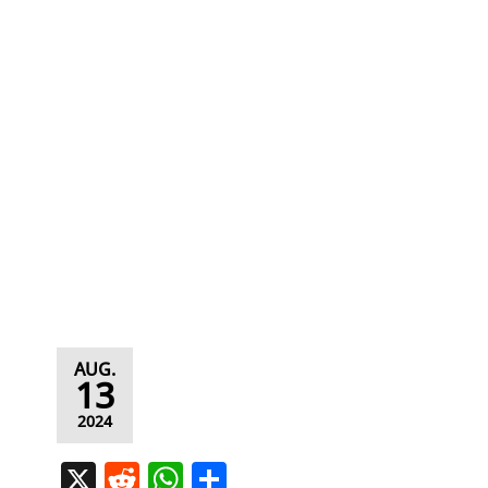
AUG.
13
2024
X
R
W
T