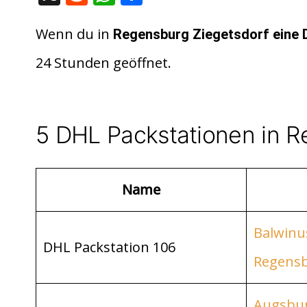
e
h
ei
d
at
le
Wenn du in
Regensburg Ziegetsdorf eine 
di
s
n
24 Stunden geöffnet.
t
A
p
p
5 DHL Packstationen in R
Name
Balwinu
DHL Packstation 106
Regens
Augsbur