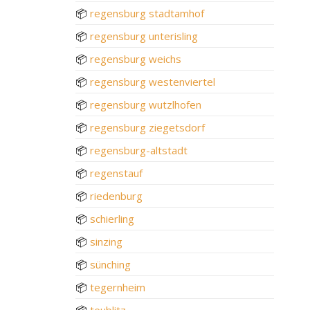
📦
regensburg stadtamhof
📦
regensburg unterisling
📦
regensburg weichs
📦
regensburg westenviertel
📦
regensburg wutzlhofen
📦
regensburg ziegetsdorf
📦
regensburg-altstadt
📦
regenstauf
📦
riedenburg
📦
schierling
📦
sinzing
📦
sünching
📦
tegernheim