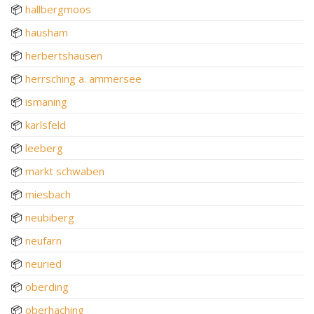
📦
hallbergmoos
📦
hausham
📦
herbertshausen
📦
herrsching a. ammersee
📦
ismaning
📦
karlsfeld
📦
leeberg
📦
markt schwaben
📦
miesbach
📦
neubiberg
📦
neufarn
📦
neuried
📦
oberding
📦
oberhaching