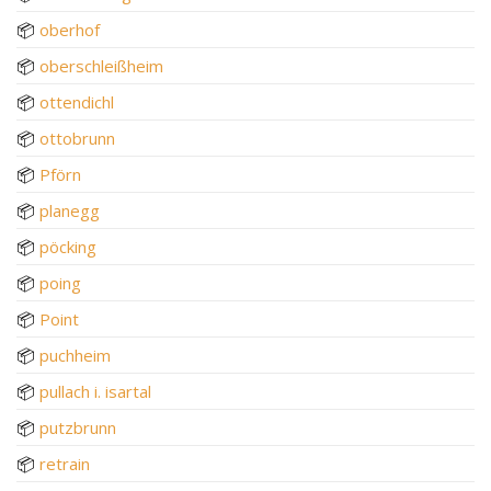
📦
oberhof
📦
oberschleißheim
📦
ottendichl
📦
ottobrunn
📦
Pförn
📦
planegg
📦
pöcking
📦
poing
📦
Point
📦
puchheim
📦
pullach i. isartal
📦
putzbrunn
📦
retrain