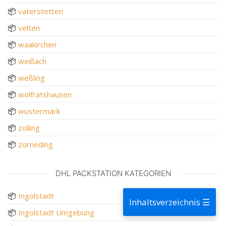
📦
vaterstetten
📦
velten
📦
waakirchen
📦
weißach
📦
weßling
📦
wolfratshausen
📦
wustermark
📦
zolling
📦
zorneding
DHL PACKSTATION KATEGORIEN
📦
Ingolstadt
Inhaltsverzeichnis ☰
📦
Ingolstadt Umgebung