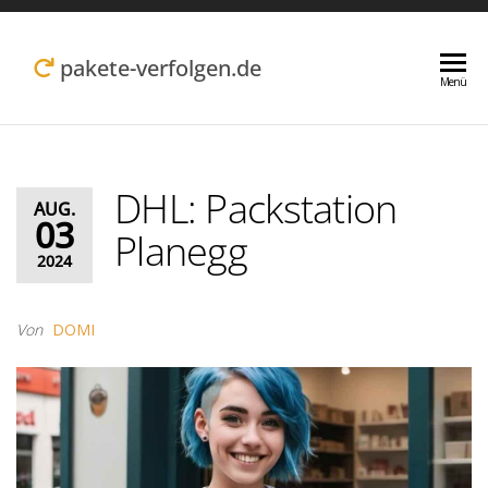
Zum
Inhalt
pakete-verfolgen.de
Menü
springen
DHL: Packstation
AUG.
03
Planegg
2024
Von
DOMI