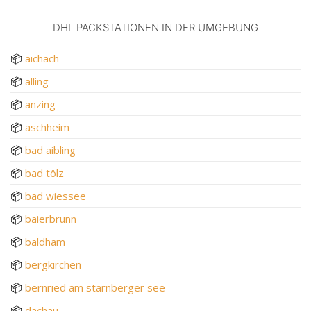
DHL PACKSTATIONEN IN DER UMGEBUNG
📦
aichach
📦
alling
📦
anzing
📦
aschheim
📦
bad aibling
📦
bad tölz
📦
bad wiessee
📦
baierbrunn
📦
baldham
📦
bergkirchen
📦
bernried am starnberger see
📦
dachau