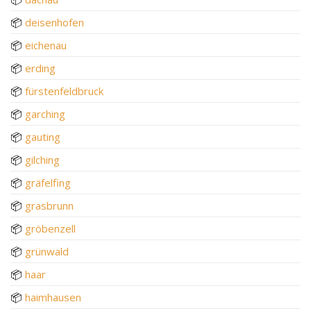
📦
deisenhofen
📦
eichenau
📦
erding
📦
fürstenfeldbruck
📦
garching
📦
gauting
📦
gilching
📦
gräfelfing
📦
grasbrunn
📦
gröbenzell
📦
grünwald
📦
haar
📦
haimhausen