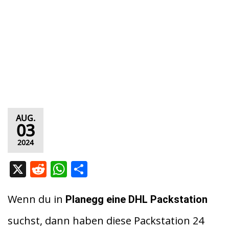
AUG.
03
2024
X
R
W
T
e
h
ei
d
at
le
Wenn du in
Planegg eine DHL Packstation
di
s
n
suchst, dann haben diese Packstation 24