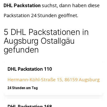
di
s
n
suchst, dann haben diese
DHL Packstation
t
A
Packstation 24 Stunden geöffnet.
p
p
5 DHL Packstationen in
Augsburg Ostallgäu
gefunden
DHL Packstation 110
Hermann-Köhl-Straße 15, 86159 Augsburg
24 Stunden am Tag
DHL Packstation 168