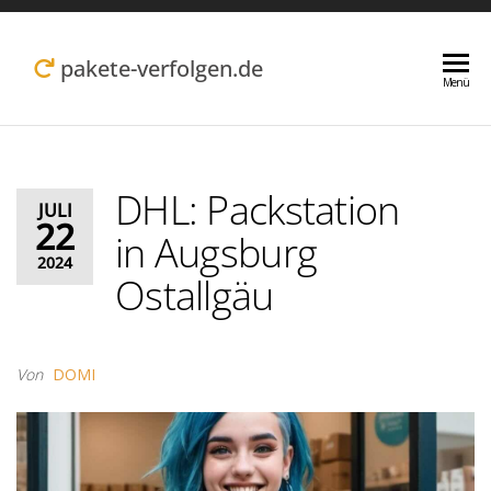
Zum
Inhalt
pakete-verfolgen.de
Menü
springen
DHL: Packstation
JULI
22
in Augsburg
2024
Ostallgäu
Von
DOMI