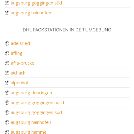
📦
augsburg göggingen süd
📦
augsburg hainhofen
DHL PACKSTATIONEN IN DER UMGEBUNG
📦
adelsried
📦
affing
📦
afra-brücke
📦
aichach
📦
alpenhof
📦
augsburg deuringen
📦
augsburg göggingen nord
📦
augsburg göggingen süd
📦
augsburg hainhofen
📦
augsburg hammel