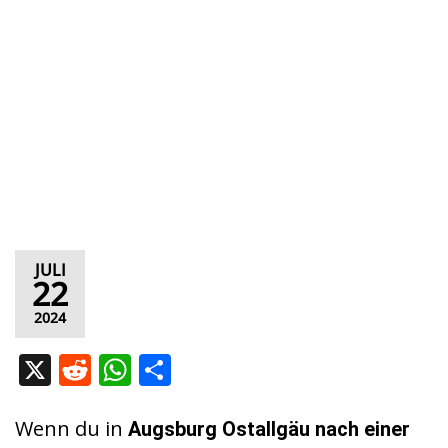
JULI
22
2024
X
R
W
T
e
h
ei
d
at
le
Wenn du in
Augsburg Ostallgäu nach einer