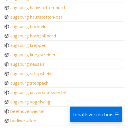
📦
augsburg haunstetten-nord
📦
augsburg haunstetten-ost
📦
augsburg hochfeld
📦
augsburg hochzoll nord
📦
augsburg kreppen
📦
augsburg kriegstreiber
📦
augsburg neusäß
📦
augsburg schlipsheim
📦
augsburg steppach
📦
augsburg universitätsviertel
📦
augsburg vogelsang
📦
beethovenviertel
Inhaltsverzeichnis ☰
📦
berliner-allee