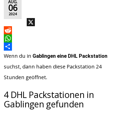
AUG.
06
2024
X
R
e
W
d
h
T
Wenn du in
Gablingen eine DHL Packstation
d
a
e
suchst, dann haben diese Packstation 24
i
t
i
Stunden geöffnet.
t
s
l
A
e
4 DHL Packstationen in
p
n
Gablingen gefunden
p