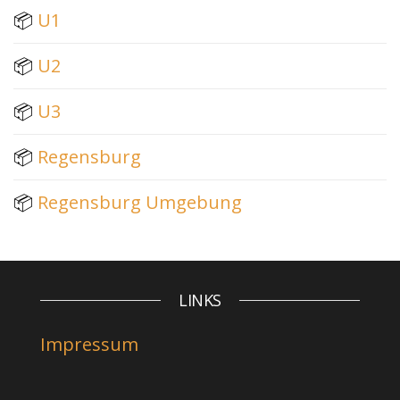
📦
U1
📦
U2
📦
U3
📦
Regensburg
📦
Regensburg Umgebung
LINKS
Impressum