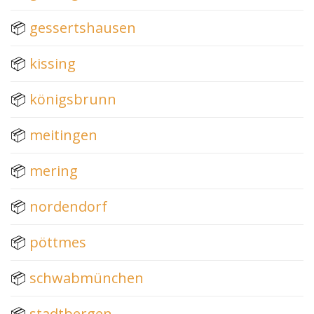
📦
gessertshausen
📦
kissing
📦
königsbrunn
📦
meitingen
📦
mering
📦
nordendorf
📦
pöttmes
📦
schwabmünchen
📦
stadtbergen