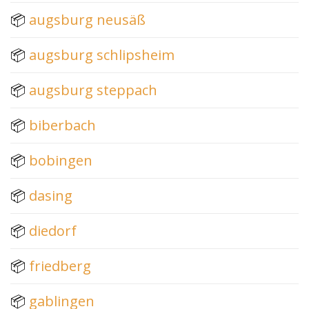
📦
augsburg neusäß
📦
augsburg schlipsheim
📦
augsburg steppach
📦
biberbach
📦
bobingen
📦
dasing
📦
diedorf
📦
friedberg
📦
gablingen