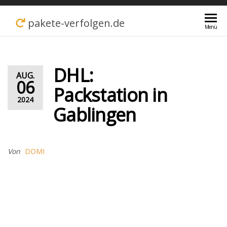
Zum
pakete-verfolgen.de
Menü
Inhalt
springen
DHL:
AUG.
06
Packstation in
2024
Gablingen
Von
DOMI