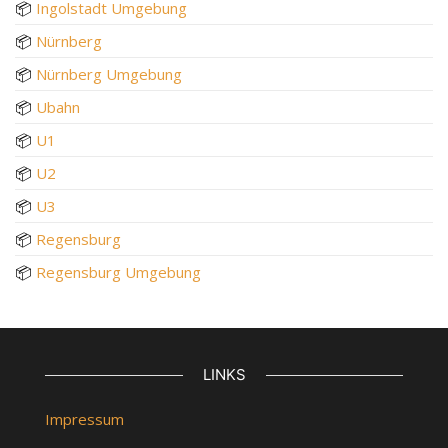
📦
Ingolstadt Umgebung
📦
Nürnberg
📦
Nürnberg Umgebung
📦
Ubahn
📦
U1
📦
U2
📦
U3
📦
Regensburg
📦
Regensburg Umgebung
LINKS
Impressum