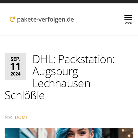
Zum
Inhalt
pakete-verfolgen.de
Menü
springen
DHL: Packstation:
SEP.
11
Augsburg
2024
Lechhausen
Schlößle
Von
DOMI