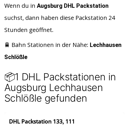
d
at
le
Wenn du in
Augsburg DHL Packstation
di
s
n
suchst, dann haben diese Packstation 24
t
A
Stunden geöffnet.
p
p
🚆 Bahn Stationen in der Nähe:
Lechhausen
Schlößle
📦1 DHL Packstationen in
Augsburg Lechhausen
Schlößle gefunden
DHL Packstation 133, 111