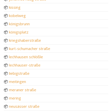
📦
kissing
📦
kobelweg
📦
königsbrunn
📦
königsplatz
📦
kriegshaberstraße
📦
kurt-schumacher straße
📦
lechhausen schlößle
📦
lechhauser-straße
📦
liebigstraße
📦
meitingen
📦
meraner straße
📦
mering
📦
neusässer straße