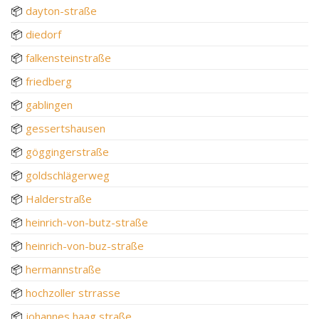
📦
dayton-straße
📦
diedorf
📦
falkensteinstraße
📦
friedberg
📦
gablingen
📦
gessertshausen
📦
göggingerstraße
📦
goldschlägerweg
📦
Halderstraße
📦
heinrich-von-butz-straße
📦
heinrich-von-buz-straße
📦
hermannstraße
📦
hochzoller strrasse
📦
johannes haag straße