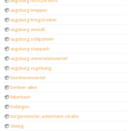
📦
augsburg hochzoll nord
📦
augsburg kreppen
📦
augsburg kriegstreiber
📦
augsburg neusäß
📦
augsburg schlipsheim
📦
augsburg steppach
📦
augsburg universitätsviertel
📦
augsburg vogelsang
📦
beethovenviertel
📦
berliner-allee
📦
biberbach
📦
bobingen
📦
bürgermeister-ackermann-straße
📦
dasing