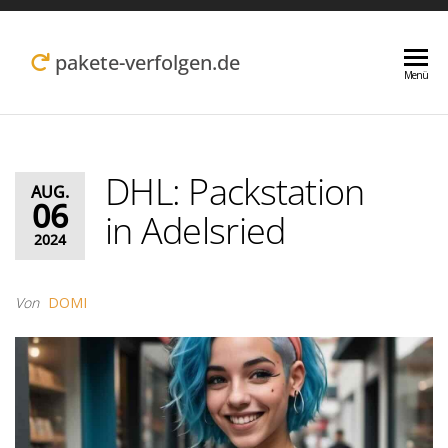
Zum
Inhalt
pakete-verfolgen.de
Menü
springen
DHL: Packstation
AUG.
06
in Adelsried
2024
Von
DOMI