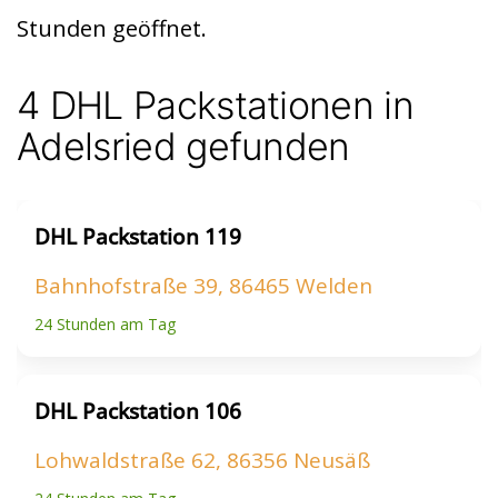
t
A
Stunden geöffnet.
p
p
4 DHL Packstationen in
Adelsried gefunden
DHL Packstation 119
Bahnhofstraße 39, 86465 Welden
24 Stunden am Tag
DHL Packstation 106
Lohwaldstraße 62, 86356 Neusäß