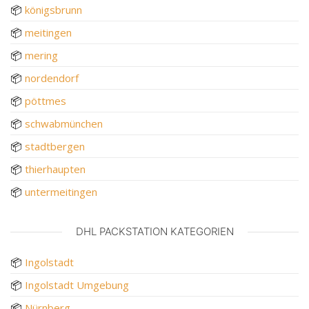
📦
königsbrunn
📦
meitingen
📦
mering
📦
nordendorf
📦
pöttmes
📦
schwabmünchen
📦
stadtbergen
📦
thierhaupten
📦
untermeitingen
DHL PACKSTATION KATEGORIEN
📦
Ingolstadt
📦
Ingolstadt Umgebung
📦
Nürnberg