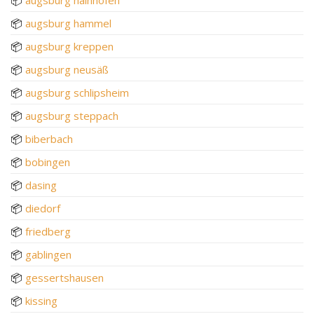
📦
augsburg hammel
📦
augsburg kreppen
📦
augsburg neusäß
📦
augsburg schlipsheim
📦
augsburg steppach
📦
biberbach
📦
bobingen
📦
dasing
📦
diedorf
📦
friedberg
📦
gablingen
📦
gessertshausen
📦
kissing