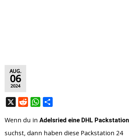
AUG.
06
2024
X
R
W
T
e
h
ei
d
at
le
Wenn du in
Adelsried eine DHL Packstation
di
s
n
suchst, dann haben diese Packstation 24