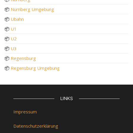
📦
Nürnberg Umgebung
📦
Ubahn
📦
U1
📦
U2
📦
U3
📦
Regensburg
📦
Regensburg Umgebung
LINKS
Impressum
Datenschutzerklärung