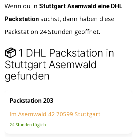
d
at
le
Wenn du in
Stuttgart Asemwald
eine DHL
di
s
n
suchst, dann haben diese
Packstation
t
A
Packstation 24 Stunden geöffnet.
p
p
1 DHL Packstation in
📦
Stuttgart Asemwald
gefunden
Packstation 203
Im Asemwald 42 70599 Stuttgart
24 Stunden täglich