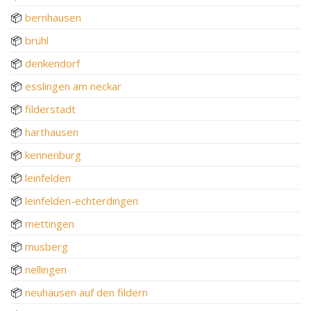
📦
bernhausen
📦
brühl
📦
denkendorf
📦
esslingen am neckar
📦
filderstadt
📦
harthausen
📦
kennenburg
📦
leinfelden
📦
leinfelden-echterdingen
📦
mettingen
📦
musberg
📦
nellingen
📦
neuhausen auf den fildern