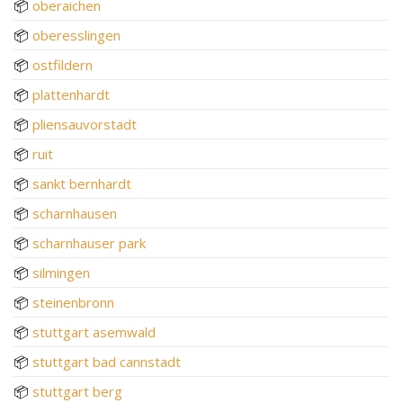
📦
oberaichen
📦
oberesslingen
📦
ostfildern
📦
plattenhardt
📦
pliensauvorstadt
📦
ruit
📦
sankt bernhardt
📦
scharnhausen
📦
scharnhauser park
📦
silmingen
📦
steinenbronn
📦
stuttgart asemwald
📦
stuttgart bad cannstadt
📦
stuttgart berg