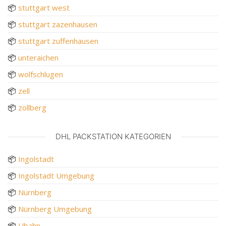
📦
stuttgart west
📦
stuttgart zazenhausen
📦
stuttgart zuffenhausen
📦
unteraichen
📦
wolfschlugen
📦
zell
📦
zollberg
DHL PACKSTATION KATEGORIEN
📦
Ingolstadt
📦
Ingolstadt Umgebung
📦
Nürnberg
📦
Nürnberg Umgebung
📦
Ubahn