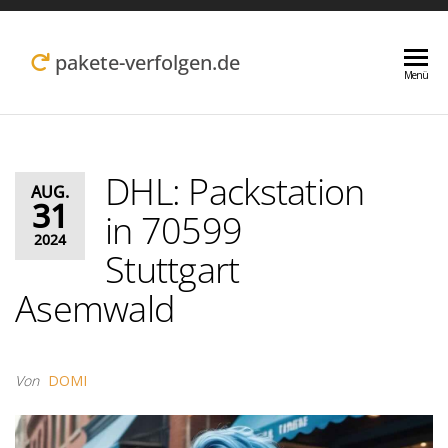
Zum
Inhalt
pakete-verfolgen.de
Menü
springen
DHL: Packstation
AUG.
31
in 70599
2024
Stuttgart
Asemwald
Von
DOMI