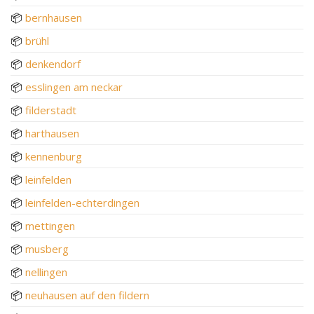
📦
bernhausen
📦
brühl
📦
denkendorf
📦
esslingen am neckar
📦
filderstadt
📦
harthausen
📦
kennenburg
📦
leinfelden
📦
leinfelden-echterdingen
📦
mettingen
📦
musberg
📦
nellingen
📦
neuhausen auf den fildern