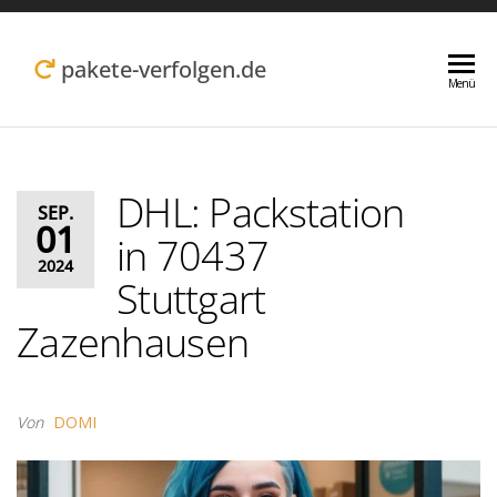
Zum
Inhalt
pakete-verfolgen.de
Menü
springen
DHL: Packstation
SEP.
01
in 70437
2024
Stuttgart
Zazenhausen
Von
DOMI