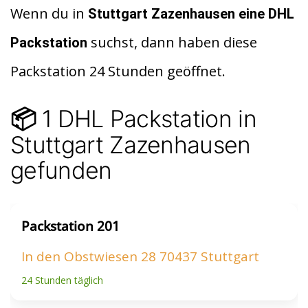
d
at
le
Wenn du in
Stuttgart Zazenhausen
eine DHL
di
s
n
suchst, dann haben diese
Packstation
t
A
Packstation 24 Stunden geöffnet.
p
p
1 DHL Packstation in
📦
Stuttgart Zazenhausen
gefunden
Packstation 201
In den Obstwiesen 28 70437 Stuttgart
24 Stunden täglich