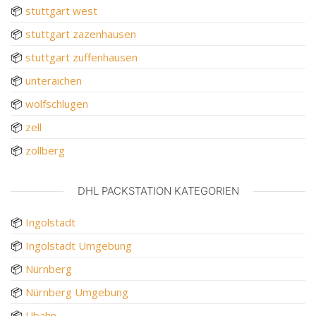
📦
stuttgart west
📦
stuttgart zazenhausen
📦
stuttgart zuffenhausen
📦
unteraichen
📦
wolfschlugen
📦
zell
📦
zollberg
DHL PACKSTATION KATEGORIEN
📦
Ingolstadt
📦
Ingolstadt Umgebung
📦
Nürnberg
📦
Nürnberg Umgebung
📦
Ubahn