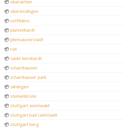
📦
oberaichen
📦
oberesslingen
📦
ostfildern
📦
plattenhardt
📦
pliensauvorstadt
📦
ruit
📦
sankt bernhardt
📦
scharnhausen
📦
scharnhauser park
📦
silmingen
📦
steinenbronn
📦
stuttgart asemwald
📦
stuttgart bad cannstadt
📦
stuttgart berg