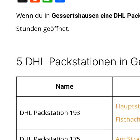
e
h
ei
d
at
le
Wenn du in
Gessertshausen eine DHL Pack
di
s
n
Stunden geöffnet.
t
A
p
p
5 DHL Packstationen in 
Name
Hauptst
DHL Packstation 193
Fischac
DHL Packstation 175
Am Straß