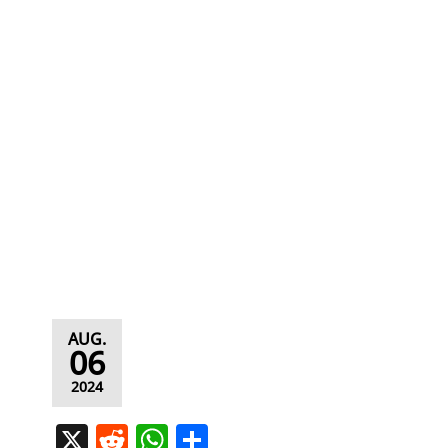
AUG.
06
2024
X
R
W
T