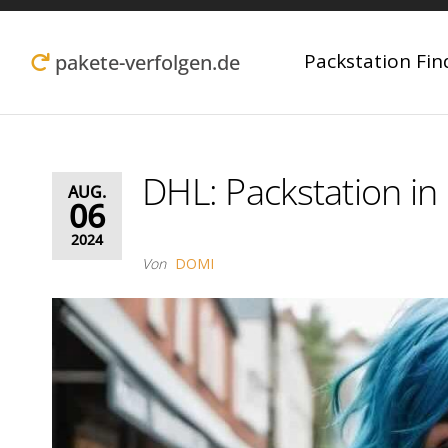
Zum
Inhalt
Packstation Fin
pakete-verfolgen.de
springen
DHL: Packstation i
AUG.
06
2024
Von
DOMI