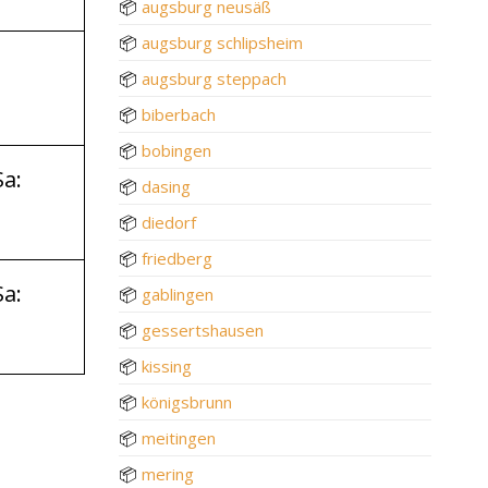
📦
augsburg neusäß
📦
augsburg schlipsheim
📦
augsburg steppach
📦
biberbach
📦
bobingen
Sa:
📦
dasing
📦
diedorf
📦
friedberg
Sa:
📦
gablingen
📦
gessertshausen
📦
kissing
📦
königsbrunn
📦
meitingen
📦
mering