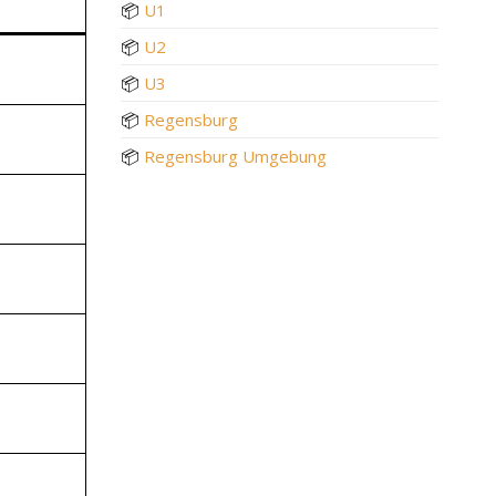
📦
U1
📦
U2
📦
U3
📦
Regensburg
📦
Regensburg Umgebung