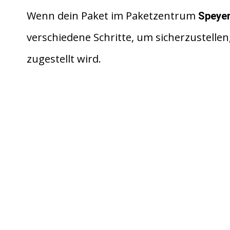
e
h
ei
d
at
le
Wenn dein Paket im Paketzentrum
Speyer
di
s
n
verschiedene Schritte, um sicherzustellen, 
t
A
zugestellt wird.
p
p