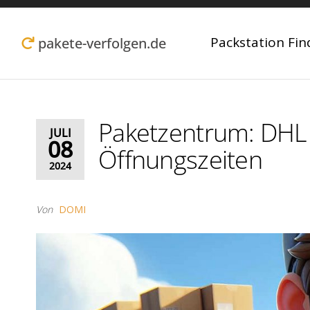
Zum
Inhalt
Packstation Fin
pakete-verfolgen.de
springen
Paketzentrum: DHL 
JULI
08
Öffnungszeiten
2024
Von
DOMI