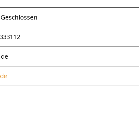
 Geschlossen
4333112
.de
.de