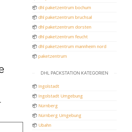
📦
dhl paketzentrum bochum
📦
dhl paketzentrum bruchsal
📦
dhl paketzentrum dorsten
📦
dhl paketzentrum feucht
📦
dhl paketzentrum mannheim nord
📦
paketzentrum
e
DHL PACKSTATION KATEGORIEN
📦
Ingolstadt
📦
Ingolstadt Umgebung
L
📦
Nürnberg
📦
Nürnberg Umgebung
📦
Ubahn