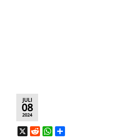
JULI
08
2024
X
R
W
T