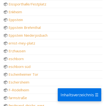
📦
Eissporthalle/Festplatz
📦
Enkheim
📦
Eppstein
📦
Eppstein Brehmthal
📦
Eppstein Niederjosbach
📦
ernst-mey-platz
📦
Erzhausen
📦
eschborn
📦
eschborn süd
📦
Eschenheimer Tor
📦
Eschersheim
📦
F-Rödelheim
Inhaltsverzeichnis ☰
📦
farmstraße
📦
ferdinand-dirichs-weg