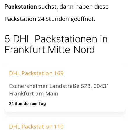
di
s
n
suchst, dann haben diese
Packstation
t
A
Packstation 24 Stunden geöffnet.
p
p
5 DHL Packstationen in
Frankfurt Mitte Nord
DHL Packstation 169
Eschersheimer Landstraße 523, 60431
Frankfurt am Main
24 Stunden am Tag
DHL Packstation 110