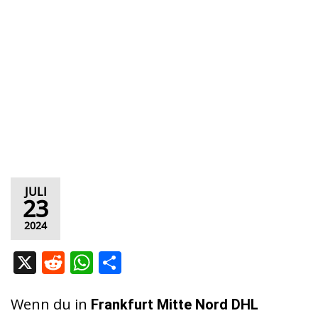
JULI
23
2024
X
R
W
T
e
h
ei
d
at
le
Wenn du in
Frankfurt Mitte Nord DHL