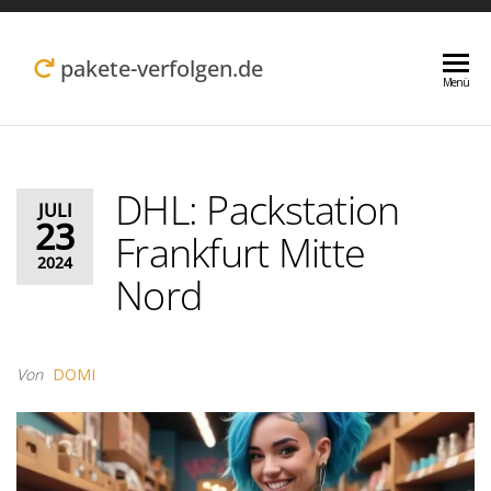
Zum
Inhalt
pakete-verfolgen.de
Menü
springen
DHL: Packstation
JULI
23
Frankfurt Mitte
2024
Nord
Von
DOMI