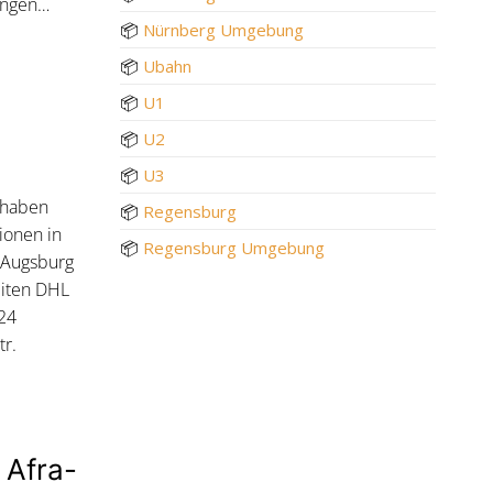
ungen…
📦
Nürnberg Umgebung
📦
Ubahn
📦
U1
📦
U2
📦
U3
 haben
📦
Regensburg
ionen in
📦
Regensburg Umgebung
 Augsburg
eiten DHL
 24
tr.
 Afra-