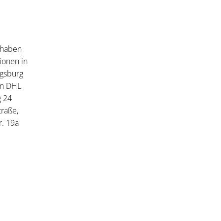
 haben
ionen in
ugsburg
en DHL
g 24
raße,
r. 19a