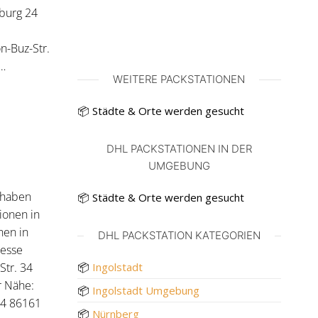
sburg 24
,
n-Buz-Str.
d…
WEITERE PACKSTATIONEN
📦 Städte & Orte werden gesucht
DHL PACKSTATIONEN IN DER
UMGEBUNG
 haben
📦 Städte & Orte werden gesucht
ionen in
nen in
DHL PACKSTATION KATEGORIEN
resse
Str. 34
📦
Ingolstadt
r Nähe:
📦
Ingolstadt Umgebung
34 86161
📦
Nürnberg