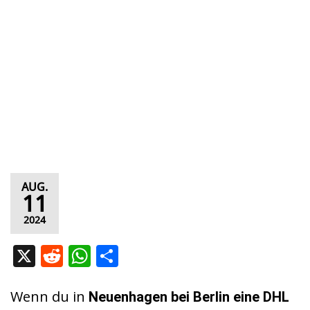
AUG.
11
2024
X
R
W
T
e
h
ei
d
at
le
Wenn du in
Neuenhagen bei Berlin eine DHL