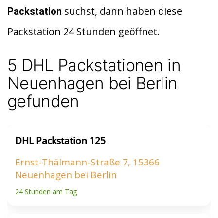
di
s
n
suchst, dann haben diese
Packstation
t
A
Packstation 24 Stunden geöffnet.
p
p
5 DHL Packstationen in
Neuenhagen bei Berlin
gefunden
DHL Packstation 125
Ernst-Thälmann-Straße 7, 15366
Neuenhagen bei Berlin
24 Stunden am Tag