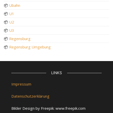
📦
Ubahn
📦
U1
📦
U2
📦
U3
📦
Regensburg
📦
Regensburg Umgebung
LINKS
Impressum
Datenschutzerklärung
Bilder Design by Freepik: www.freepik.com