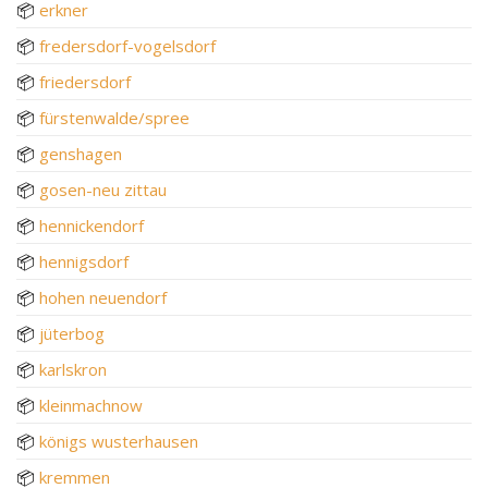
📦
erkner
📦
fredersdorf-vogelsdorf
📦
friedersdorf
📦
fürstenwalde/spree
📦
genshagen
📦
gosen-neu zittau
📦
hennickendorf
📦
hennigsdorf
📦
hohen neuendorf
📦
jüterbog
📦
karlskron
📦
kleinmachnow
📦
königs wusterhausen
📦
kremmen