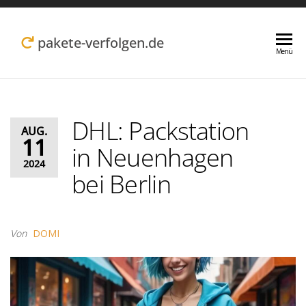
Zum
Inhalt
pakete-verfolgen.de
Menü
springen
DHL: Packstation
AUG.
11
in Neuenhagen
2024
bei Berlin
Von
DOMI