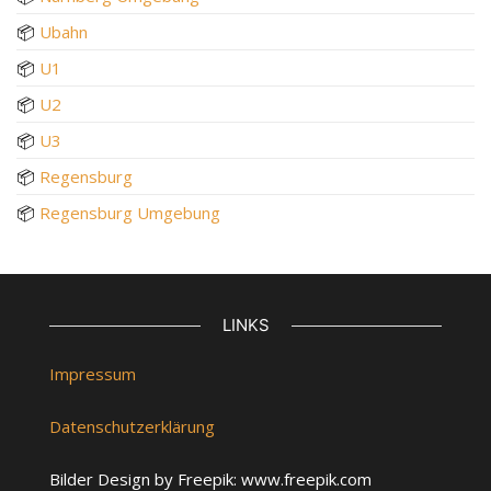
📦
Ubahn
📦
U1
📦
U2
📦
U3
📦
Regensburg
📦
Regensburg Umgebung
LINKS
Impressum
Datenschutzerklärung
Bilder Design by Freepik: www.freepik.com