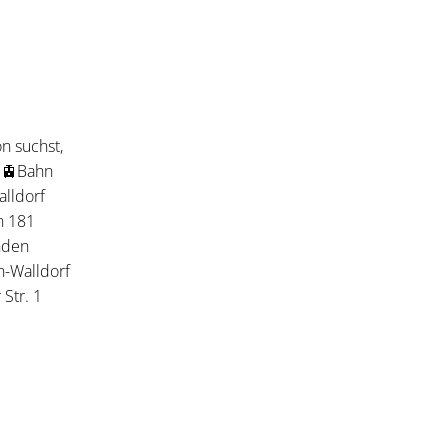
n suchst,
. 🚊Bahn
alldorf
n 181
nden
n-Walldorf
Str. 1