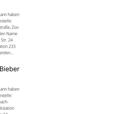
 dann haben
stelle:
traße, Zoo
nden Name
Str. 24
ation 233
tunden…
Bieber
 dann haben
stelle:
bach-
kstation