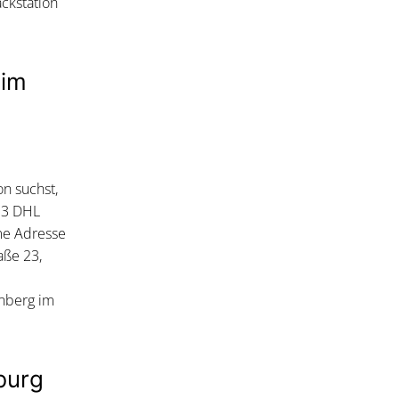
ckstation
 im
n suchst,
. 3 DHL
me Adresse
aße 23,
onberg im
burg