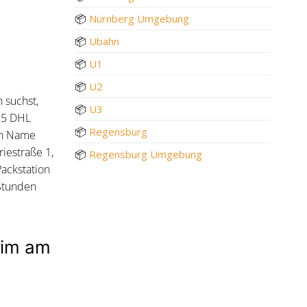
📦
Nürnberg Umgebung
📦
Ubahn
📦
U1
📦
U2
 suchst,
📦
U3
. 5 DHL
📦
Regensburg
en Name
iestraße 1,
📦
Regensburg Umgebung
ackstation
 Stunden
eim am