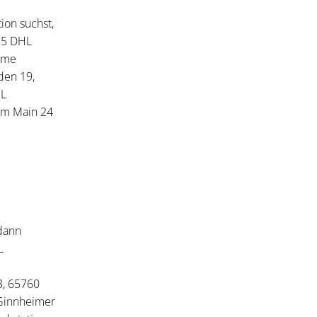
ion suchst,
. 5 DHL
ame
den 19,
HL
 am Main 24
 dann
L
3, 65760
 Ginnheimer