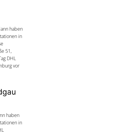
dann haben
tationen in
se
ße 51,
Tag DHL
mburg vor
odgau
ann haben
tationen in
HL