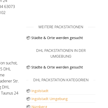
in 24
 34 63073
 102
WEITERE PACKSTATIONEN
📦 Städte & Orte werden gesucht
DHL PACKSTATIONEN IN DER
UMGEBUNG
on suchst,
📦 Städte & Orte werden gesucht
. 5 DHL
ame
DHL PACKSTATION KATEGORIEN
adener Str.
ag DHL
📦
Ingolstadt
m Taunus 24
📦
Ingolstadt Umgebung
📦
Nürnberg