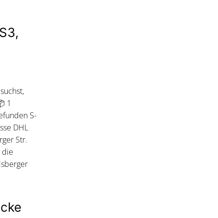
S3,
suchst,
📦 1
efunden S-
esse DHL
ger Str.
 die
dsberger
ücke