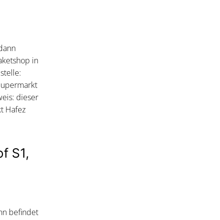
 dann
aketshop in
telle:
Supermarkt
eis: dieser
t Hafez
f S1,
nn befindet