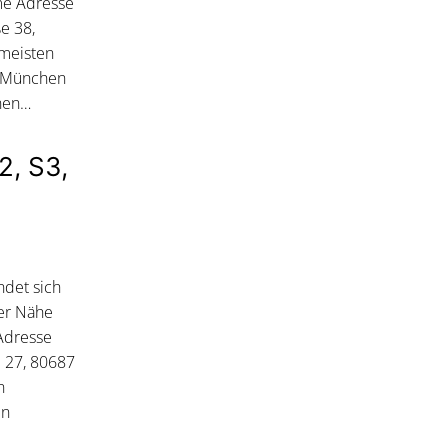
ame Adresse
e 38,
 meisten
9 München
nen…
2, S3,
ndet sich
der Nähe
Adresse
. 27, 80687
n
en