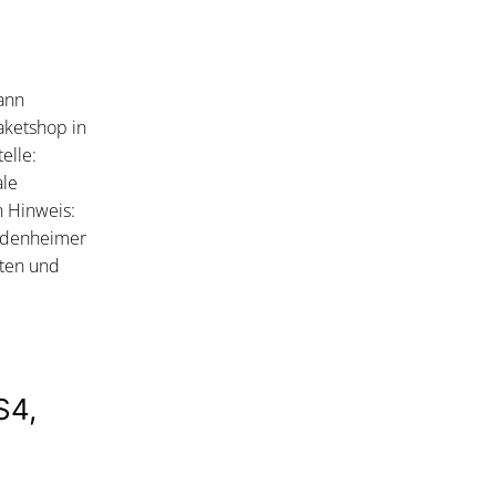
ann
aketshop in
elle:
ale
 Hinweis:
iedenheimer
iten und
S4,