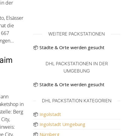
in der
o, Elsässer
hat die
81667
WEITERE PACKSTATIONEN
ungen…
📦 Städte & Orte werden gesucht
Laim
DHL PACKSTATIONEN IN DER
UMGEBUNG
📦 Städte & Orte werden gesucht
dann
DHL PACKSTATION KATEGORIEN
aketshop in
telle: Berg
📦
Ingolstadt
City,
📦
Ingolstadt Umgebung
inweis:
e City,
📦
Nürnberg