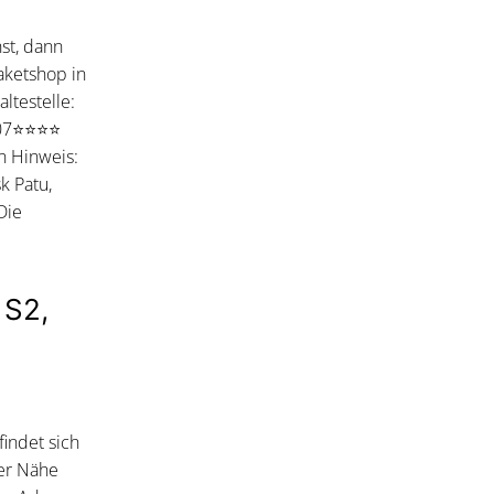
st, dann
aketshop in
ltestelle:
407⭐⭐⭐⭐
n Hinweis:
k Patu,
Die
 S2,
findet sich
der Nähe