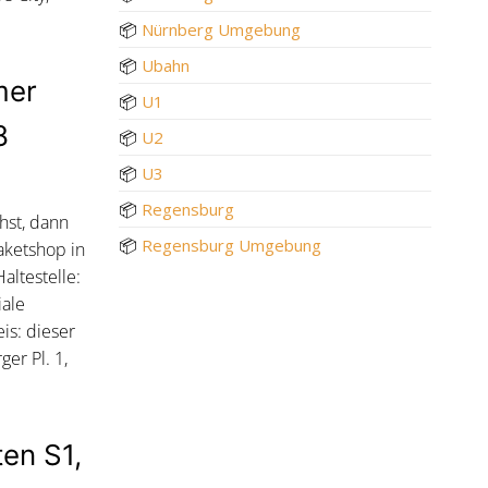
📦
Nürnberg Umgebung
📦
Ubahn
mer
📦
U1
8
📦
U2
📦
U3
📦
Regensburg
hst, dann
📦
Regensburg Umgebung
aketshop in
ltestelle:
iale
s: dieser
er Pl. 1,
ten S1,